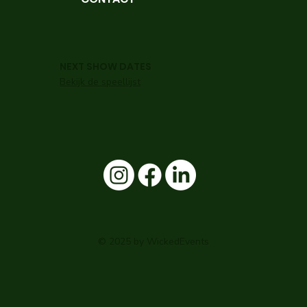
NEXT SHOW DATES
Bekijk de speellijst
© 2025 by WickedEvents