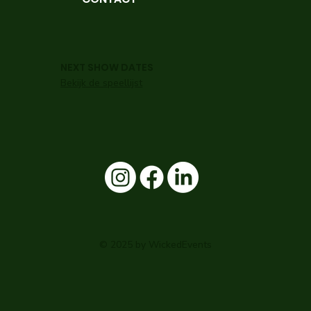
NEXT SHOW DATES
Bekijk de speellijst
© 2025 by WickedEvents