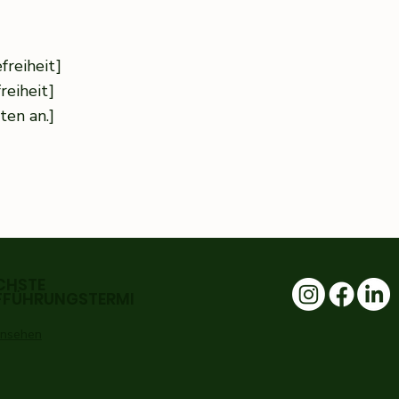
freiheit]
reiheit]
ten an.]
CHSTE
FFÜHRUNGSTERMI
 ansehen