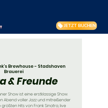
JETZT BUCHEN
T
nk's Brewhouse - Stadshaven
Brauerei
ra & Freunde
nner Show ist eine erstklassige Show.
en Abend voller Jazz und mitreißender
e größten Hits von Frank Sinatra, live