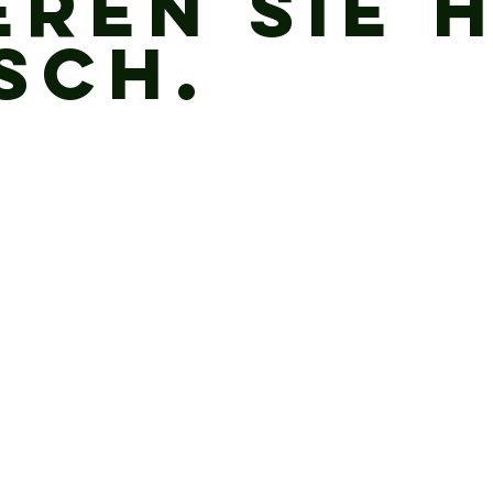
eren Sie h
sch.