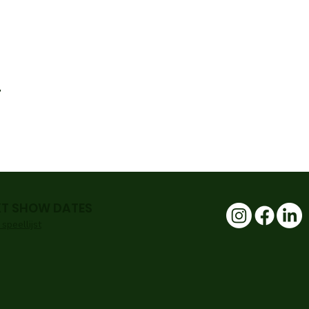
t
XT SHOW DATES
 speellijst