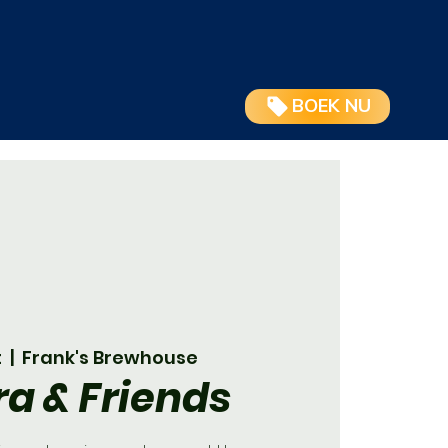
BOEK NU
t
  |  
Frank's Brewhouse
ra & Friends