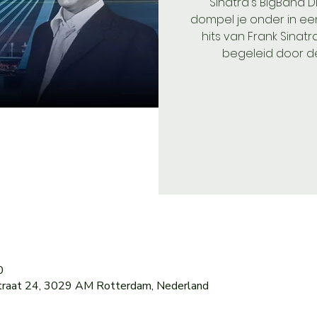
Sinatra's BigBand 
dompel je onder in ee
hits van Frank Sinat
begeleid door de
0
straat 24, 3029 AM Rotterdam, Nederland