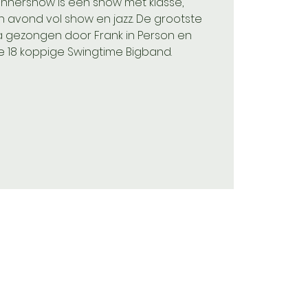
Dinnershow is een show met klasse,
n avond vol show en jazz. De grootste
ra gezongen door Frank in Person en
 18 koppige Swingtime Bigband.