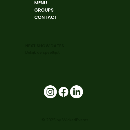
MENU
GROUPS
CONTACT
NEXT SHOW DATES
Bekijk de speellijst
© 2025 by WickedEvents