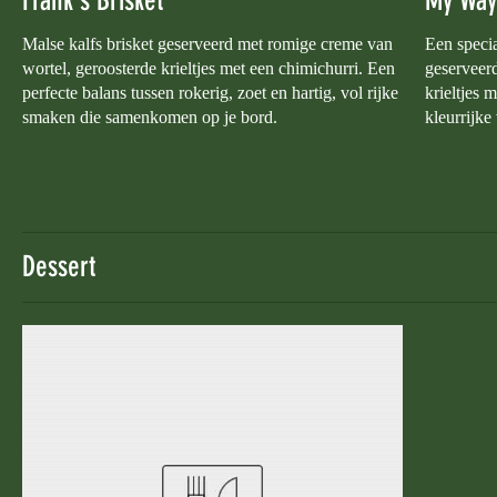
Frank's Brisket
My Way
Malse kalfs brisket geserveerd met romige creme van
Een speci
wortel, geroosterde krieltjes met een chimichurri. Een
geserveer
perfecte balans tussen rokerig, zoet en hartig, vol rijke
krieltjes 
smaken die samenkomen op je bord.
kleurrijke
Dessert