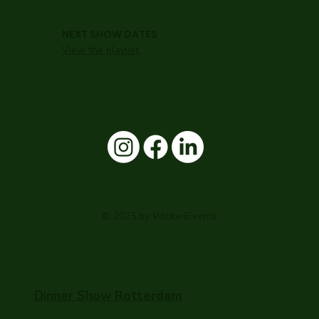
NEXT SHOW DATES
View the playlist
© 2025 by WickedEvents
Dinner Show Rotterdam